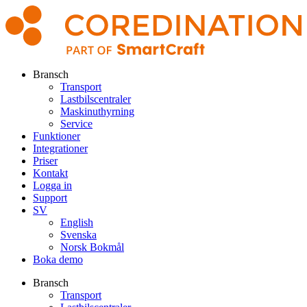
Bransch
Transport
Lastbilscentraler
Maskinuthyrning
Service
Funktioner
Integrationer
Priser
Kontakt
Logga in
Support
SV
English
Svenska
Norsk Bokmål
Boka demo
Bransch
Transport