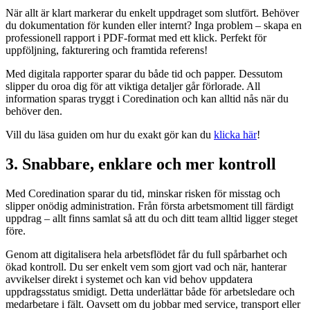
När allt är klart markerar du enkelt uppdraget som slutfört. Behöver
du dokumentation för kunden eller internt? Inga problem – skapa en
professionell rapport i PDF-format med ett klick. Perfekt för
uppföljning, fakturering och framtida referens!
Med digitala rapporter sparar du både tid och papper. Dessutom
slipper du oroa dig för att viktiga detaljer går förlorade. All
information sparas tryggt i Coredination och kan alltid nås när du
behöver den.
Vill du läsa guiden om hur du exakt gör kan du
klicka här
!
3. Snabbare, enklare och mer kontroll
Med Coredination sparar du tid, minskar risken för misstag och
slipper onödig administration. Från första arbetsmoment till färdigt
uppdrag – allt finns samlat så att du och ditt team alltid ligger steget
före.
Genom att digitalisera hela arbetsflödet får du full spårbarhet och
ökad kontroll. Du ser enkelt vem som gjort vad och när, hanterar
avvikelser direkt i systemet och kan vid behov uppdatera
uppdragsstatus smidigt. Detta underlättar både för arbetsledare och
medarbetare i fält. Oavsett om du jobbar med service, transport eller