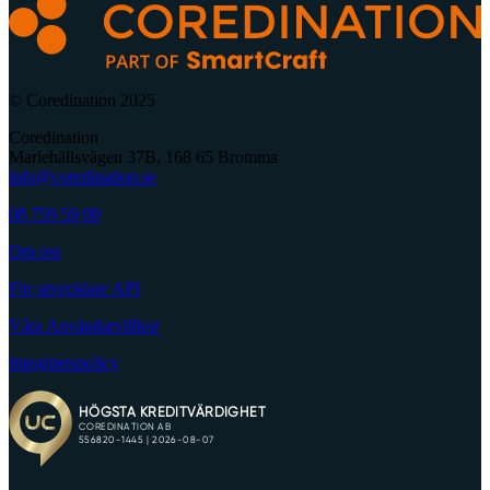
© Coredination 2025
Coredination
Mariehällsvägen 37B, 168 65 Bromma
info@coredination.se
08 759 59 00
Om oss
För utvecklare API
Våra Användarvillkor
Integritetspolicy