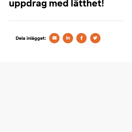
uppdrag med lätthet!
Dela inlägget:
Blogg
binar om Lastbilscentraler
jobbar vi med lastbilscentraler: Digitalisering, data och