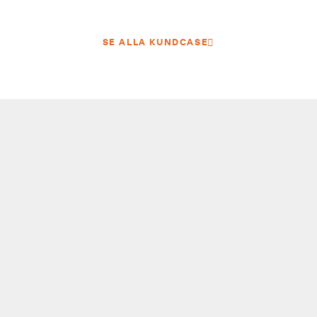
SE ALLA KUNDCASE
Vanliga frågor och svar
Vad är BEAst Supply 4.0
egentligen?
BEAst Supply 4.0 är en branschstandard som
definierar hur digitala följesedlar ska utformas