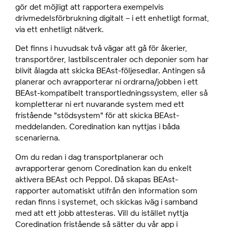
gör det möjligt att rapportera exempelvis
drivmedelsförbrukning digitalt – i ett enhetligt format,
via ett enhetligt nätverk.
Det finns i huvudsak två vägar att gå för åkerier,
transportörer, lastbilscentraler och deponier som har
blivit ålagda att skicka BEAst-följesedlar. Antingen så
planerar och avrapporterar ni ordrarna/jobben i ett
BEAst-kompatibelt transportledningssystem, eller så
kompletterar ni ert nuvarande system med ett
fristående "stödsystem" för att skicka BEAst-
meddelanden. Coredination kan nyttjas i båda
scenarierna.
Om du redan i dag transportplanerar och
avrapporterar genom Coredination kan du enkelt
aktivera BEAst och Peppol. Då skapas BEAst-
rapporter automatiskt utifrån den information som
redan finns i systemet, och skickas iväg i samband
med att ett jobb attesteras. Vill du istället nyttja
Coredination fristående så sätter du vår app i