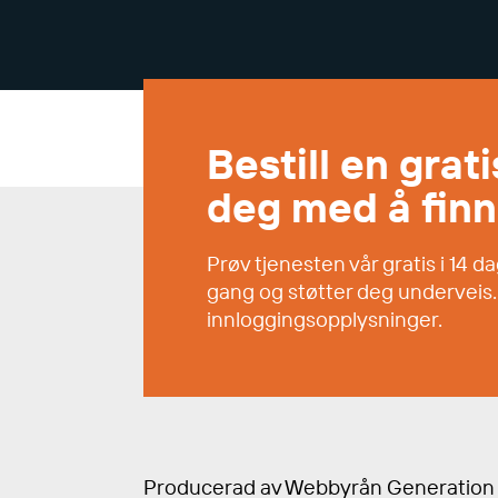
Bestill en grat
deg med å finn
Prøv tjenesten vår gratis i 14 
gang og støtter deg underveis. 
innloggingsopplysninger.
Producerad av
Webbyrån Generation