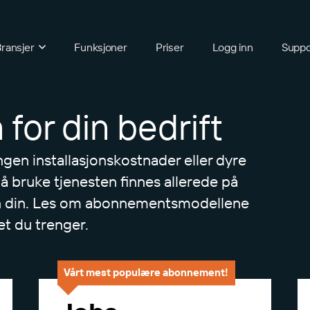
ransjer
Funksjoner
Priser
Logg inn
Suppo
 for din bedrift
ngen installasjonskostnader eller dyre
 å bruke tjenesten finnes allerede på
n din. Les om abonnementsmodellene
et du trenger.
Vårt mest populære abonnement!