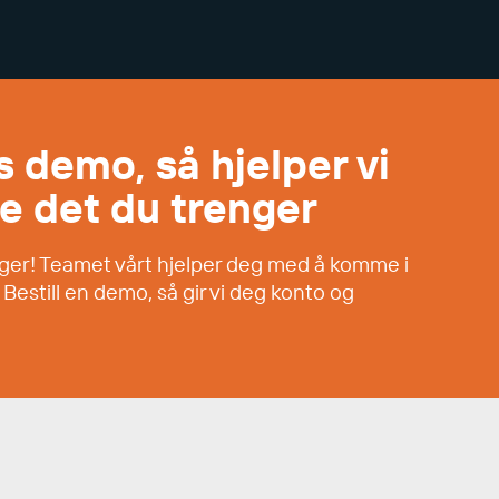
is demo, så hjelper vi
e det du trenger
dager! Teamet vårt hjelper deg med å komme i
Bestill en demo, så gir vi deg konto og