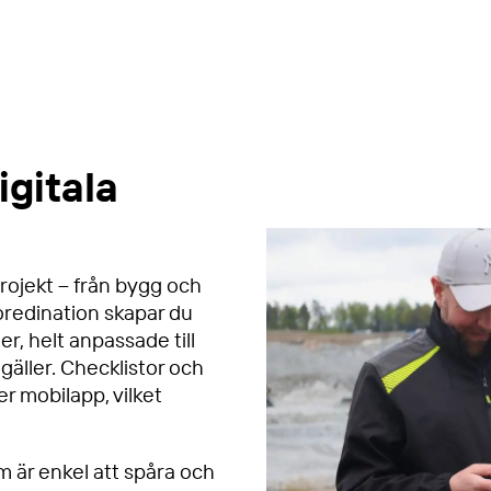
igitala
 projekt – från bygg och
oredination skapar du
er, helt anpassade till
äller. Checklistor och
ler mobilapp, vilket
 är enkel att spåra och