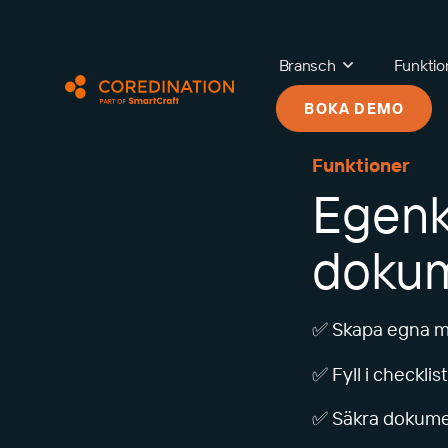
Bransch
Funktio
BOKA DEMO
Funktioner
Egenk
dokum
✅ Skapa egna ma
✅ Fyll i checklis
✅ Säkra dokumen