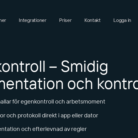
ner
Integrationer
Priser
Kontakt
Logga in
ontroll – Smidig
entation och kontro
llar för egenkontroll och arbetsmoment
tor och protokoll direkt i app eller dator
tation och efterlevnad av regler