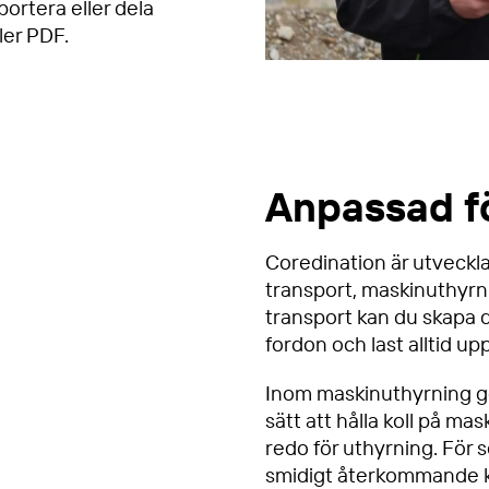
portera eller dela
ler PDF.
Anpassad f
Coredination är utvecklat
transport, maskinuthyr
transport kan du skapa dig
fordon och last alltid upp
Inom maskinuthyrning ger
sätt att hålla koll på ma
redo för uthyrning. För
smidigt återkommande ko