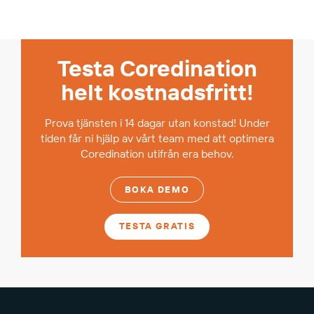
Testa Coredination
helt kostnadsfritt!
Prova tjänsten i 14 dagar utan konstad! Under
tiden får ni hjälp av vårt team med att optimera
Coredination utifrån era behov.
BOKA DEMO
TESTA GRATIS